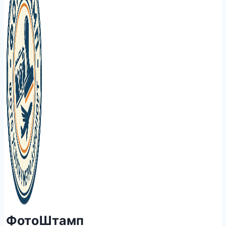
ФотоШтамп