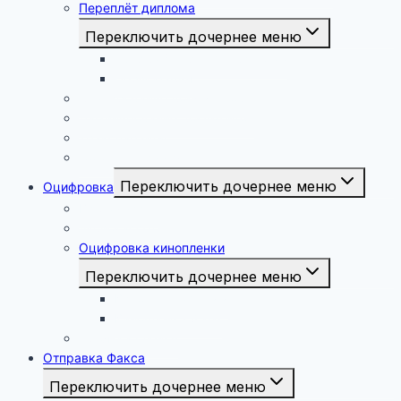
Переплёт диплома
Переключить дочернее меню
Твёрдый переплёт диплома
Перфорация
Сканирование документов
Ламинирование документов
Транспаранты
Фото на керамике
Переключить дочернее меню
Оцифровка
Видеокассет
Аудиокассет
Оцифровка кинопленки
Переключить дочернее меню
Кинопленка 16 мм
Кинопленка 8 мм
Проявка плёнки
Отправка Факса
Переключить дочернее меню