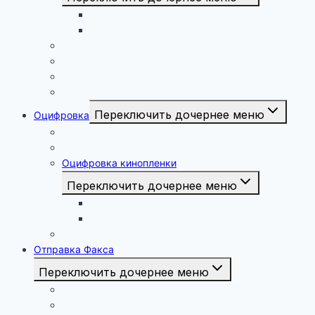
Твёрдый переплёт диплома
Перфорация
Сканирование документов
Ламинирование документов
Транспаранты
Фото на керамике
Переключить дочернее меню
Оцифровка
Видеокассет
Аудиокассет
Оцифровка кинопленки
Переключить дочернее меню
Кинопленка 16 мм
Кинопленка 8 мм
Проявка плёнки
Отправка Факса
Переключить дочернее меню
Принести документы лично
Отправить факс онлайн