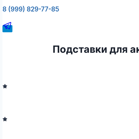
8 (999) 829-77-85
Подставки для а
Для устойчивого размещения настольных табличек, дипломов 
разработана с учетом толщины акриловых панелей (3 мм), что