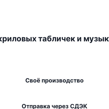
криловых табличек и музы
и музыкальных постеров из оргстекла мы предлагаем держател
 обеспечивает плотную фиксацию без нежелательного наклона.
Своё производство
Отправка через СДЭК