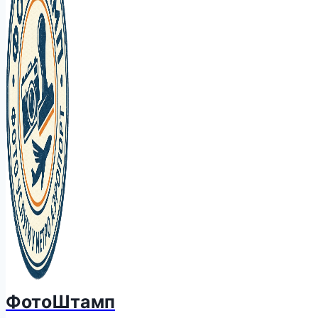
ФотоШтамп