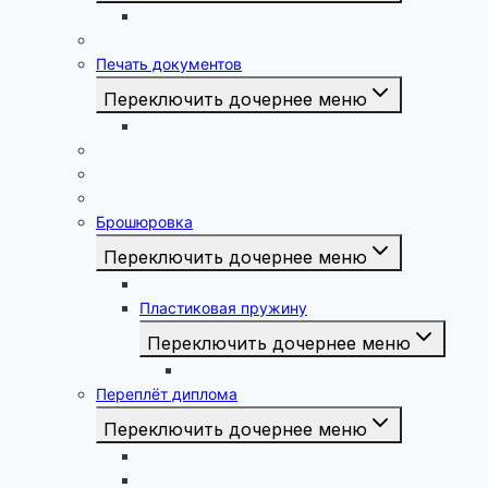
Печать фотографий 15х21, 20х30, 30х40
Копирование документов
Печать документов
Переключить дочернее меню
Печать дипломной работы
Реставрация Фотографий
Подставить форму к фото
Запись на CD/DVD и флэш
Брошюровка
Переключить дочернее меню
Металлическая пружина
Пластиковая пружину
Переключить дочернее меню
Брошюровка курсовых работ
Переплёт диплома
Переключить дочернее меню
Твёрдый переплёт диплома
Перфорация