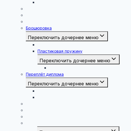
Печать дипломной работы
Реставрация Фотографий
Подставить форму к фото
Запись на CD/DVD и флэш
Брошюровка
Переключить дочернее меню
Металлическая пружина
Пластиковая пружину
Переключить дочернее меню
Брошюровка курсовых работ
Переплёт диплома
Переключить дочернее меню
Твёрдый переплёт диплома
Перфорация
Сканирование документов
Ламинирование документов
Транспаранты
Фото на керамике