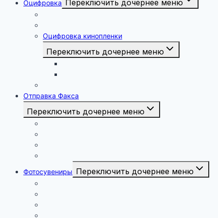
Переключить дочернее меню
Оцифровка
Видеокассет
Аудиокассет
Оцифровка кинопленки
Переключить дочернее меню
Кинопленка 16 мм
Кинопленка 8 мм
Проявка плёнки
Отправка Факса
Переключить дочернее меню
Принести документы лично
Отправить факс онлайн
Отправить факс в Суд
Отправить факс в военкомат
Переключить дочернее меню
Фотосувениры
Печать на кружках
Подставка под кружку
Подставки для табличек
Печать на тарелках